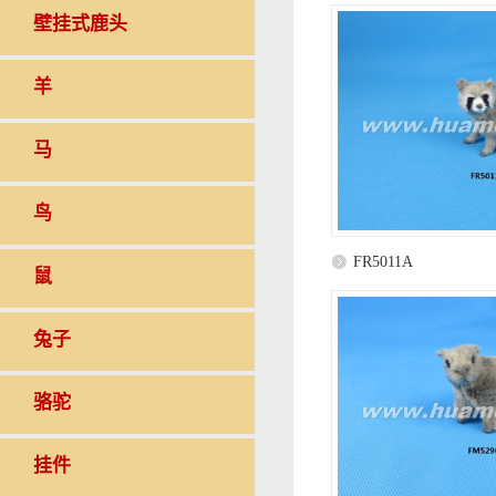
壁挂式鹿头
羊
马
鸟
FR5011A
鼠
兔子
骆驼
挂件