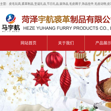
主营：皮毛玩具,裘革制品,圣诞礼品,节日礼品,装饰品,毛皮褥子,饰品挂件,毛皮动物,皮
网站首页
关于我们
产品展