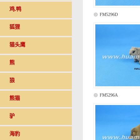
鸡.鸭
FM5296D
狐狸
猫头鹰
熊
狼
FM5296A
熊猫
驴
海豹