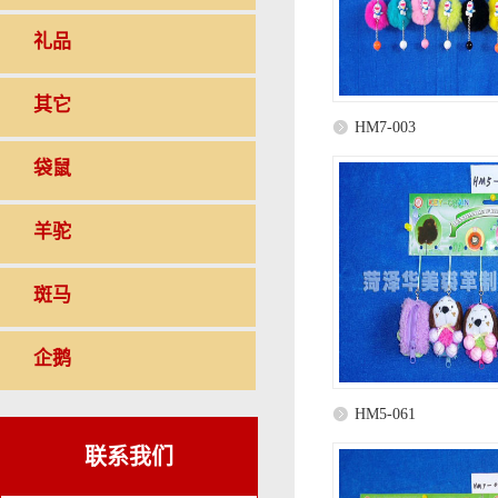
礼品
其它
HM7-003
袋鼠
羊驼
斑马
企鹅
HM5-061
联系我们