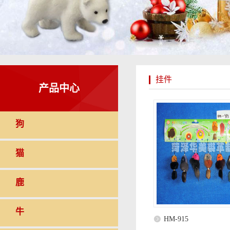
挂件
产品中心
狗
猫
鹿
牛
HM-915