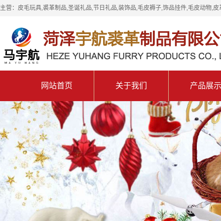
主营：皮毛玩具,裘革制品,圣诞礼品,节日礼品,装饰品,毛皮褥子,饰品挂件,毛皮动物,皮
网站首页
关于我们
产品展