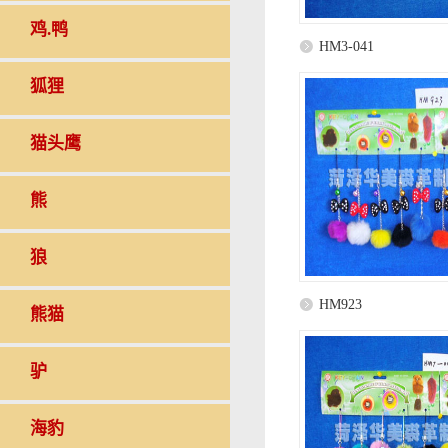
鸡.鸭
HM3-041
狐狸
猫头鹰
熊
狼
HM923
熊猫
驴
海豹