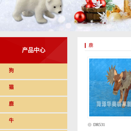
鹿
产品中心
狗
猫
鹿
牛
DR531