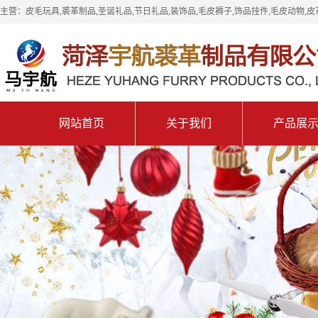
主营：皮毛玩具,裘革制品,圣诞礼品,节日礼品,装饰品,毛皮褥子,饰品挂件,毛皮动物,皮
网站首页
关于我们
产品展