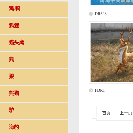
鸡.鸭
DR523
狐狸
猫头鹰
熊
狼
FDR1
熊猫
驴
首页
上一页
海豹