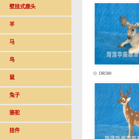
壁挂式鹿头
羊
马
鸟
DR580
鼠
兔子
骆驼
挂件