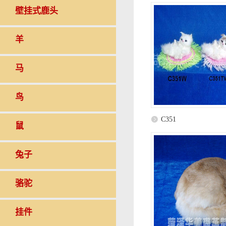
壁挂式鹿头
羊
马
鸟
C351
鼠
兔子
骆驼
挂件