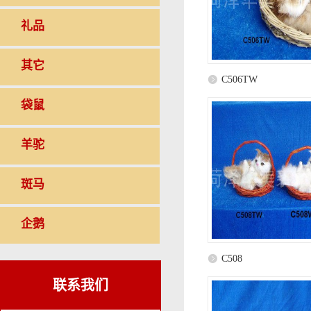
礼品
其它
C506TW
袋鼠
羊驼
斑马
企鹅
C508
联系我们