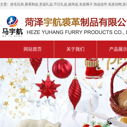
主营：皮毛玩具,裘革制品,圣诞礼品,节日礼品,装饰品,毛皮褥子,饰品挂件,毛皮动物,皮
网站首页
关于我们
产品展