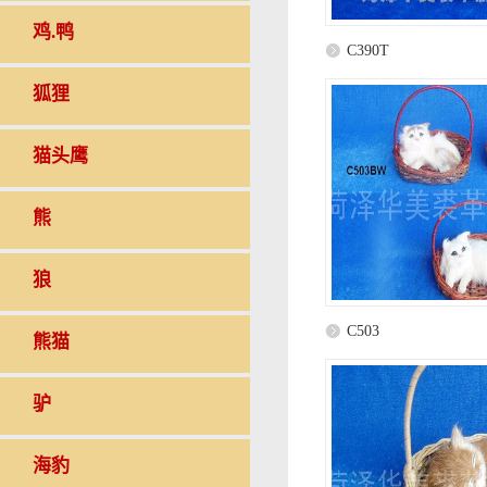
鸡.鸭
C390T
狐狸
猫头鹰
熊
狼
C503
熊猫
驴
海豹