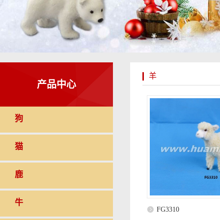
羊
产品中心
狗
猫
鹿
牛
FG3310