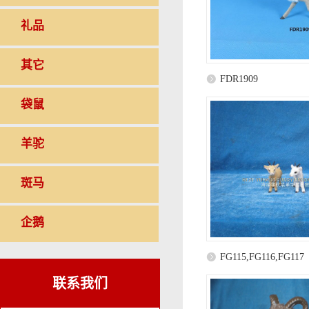
礼品
其它
FDR1909
袋鼠
羊驼
斑马
企鹅
FG115,FG116,FG117
联系我们