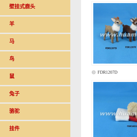
壁挂式鹿头
羊
马
鸟
FDR1207D
鼠
兔子
骆驼
挂件