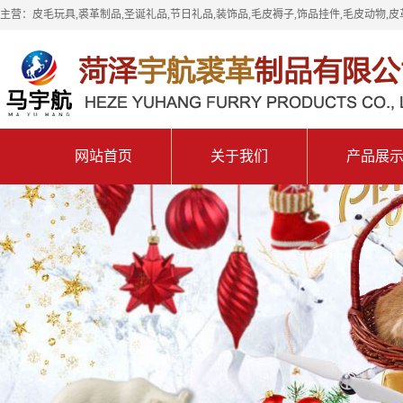
主营：皮毛玩具,裘革制品,圣诞礼品,节日礼品,装饰品,毛皮褥子,饰品挂件,毛皮动物,皮
网站首页
关于我们
产品展