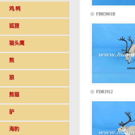
鸡.鸭
FBR5801B
狐狸
猫头鹰
熊
狼
FDR1912
熊猫
驴
海豹