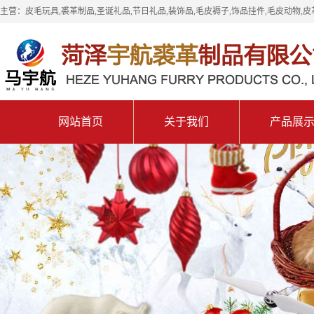
主营：皮毛玩具,裘革制品,圣诞礼品,节日礼品,装饰品,毛皮褥子,饰品挂件,毛皮动物,皮
网站首页
关于我们
产品展