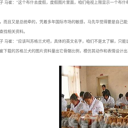
子 马崔：“这个布什去度假，度假图片里面，咱们电视上限显示一个布
，而且又是总统牵的，凭着多年国际市场的敏感，马先华觉得要是自己能
查找相关资料。
子 马崔：“应该叫苏格兰犬吧，具体的英文名字，咱们不是太了解，只能
崔下载的苏格兰犬的图片资料量出它骨骼比例，模仿其动作和表情设计出系