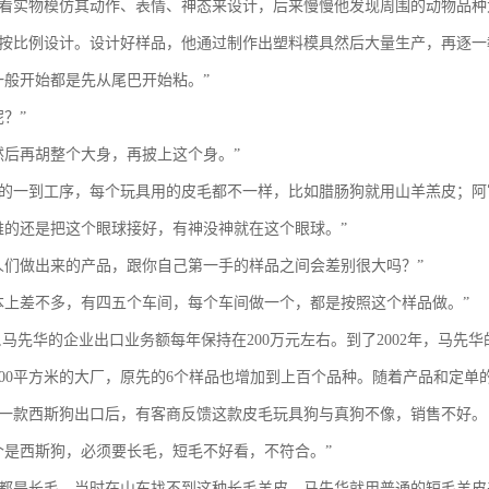
看实物模仿其动作、表情、神态来设计，后来慢慢他发现周围的动物品种
按比例设计。设计好样品，他通过制作出塑料模具然后大量生产，再逐一
一般开始都是先从尾巴开始粘。”
？”
然后再胡整个大身，再披上这个身。”
的一到工序，每个玩具用的皮毛都不一样，比如腊肠狗就用山羊羔皮；阿
难的还是把这个眼球接好，有神没神就在这个眼球。”
人们做出来的产品，跟你自己第一手的样品之间会差别很大吗？”
本上差不多，有四五个车间，每个车间做一个，都是按照这个样品做。”
开始,马先华的企业出口业务额每年保持在200万元左右。到了2002年，马先
000平方米的大厂，原先的6个样品也增加到上百个品种。随着产品和定单的
一款西斯狗出口后，有客商反馈这款皮毛玩具狗与真狗不像，销售不好。
个是西斯狗，必须要长毛，短毛不好看，不符合。”
都是长毛，当时在山东找不到这种长毛羊皮，马先华就用普通的短毛羊皮