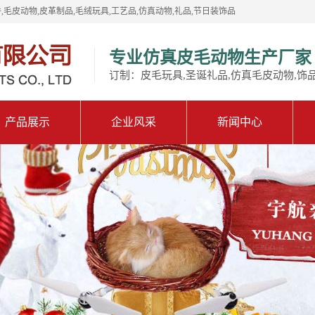
,毛皮动物,皮革制品,毛绒玩具,工艺品,仿真动物,礼品,节日装饰品
专业仿真皮毛动物生产厂家
订制：皮毛玩具,圣诞礼品,仿真毛皮动物,饰
产品展示
企业风采
新闻中心