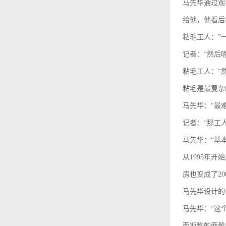
马先华通过观
给他，他看后
粘毛工人：”
记者：“然后呢
粘毛工人：“
粘毛是最复杂
马先华：“最
记者：“那工
马先华：“基
从1995年
房也变成了2
马先华设计的
马先华：“这
西斯狗的两鬓