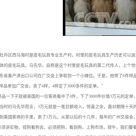
牡丹区西马海村是皮毛玩具专业生产村，村里的皮毛玩具生产历史可以追索
体的皮毛玩具。马先华，自称是这个村里皮毛玩具的第二代传人，上个世纪8
东省畜产进出口公司在广交会上争取到一个小摊位。于是，他带了6件样
样品参加广交会，卖了4样，4样定了3000多件的定单。”
样品一下子就被美国的一位客商看中了4件，下了3000件价值3万元的定
当时的马先华而言，3万元就是一笔巨额收入，惊喜之余，面对期限十天
到美国客商的手里，卖了3万元。从那以后的十几年，每年的广州交易会
必须讲实物，捏狗看狗去，必须把狗，看到狗，上狗市场，捏牛，我们要看