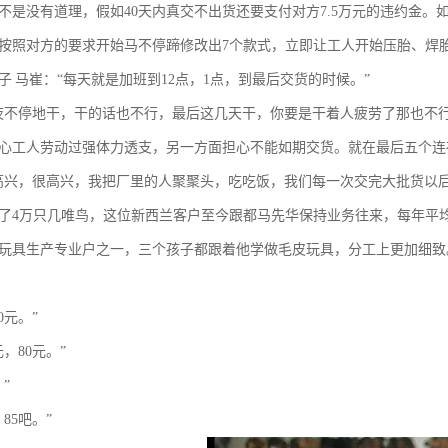
不是没有道理，假如40天内真交不出货还要支付对方7.5万元的违约金。
按照对方的要求开始马不停蹄修改出7个款式，立即让工人开始压胎、焊
子 马崔：“每天就是加班到12点，1点，到最后交货的时候。”
夜不停地干，干的话也不行，最后这几天干，你要是干着人疲劳了那也不
心工人劳动过强体力透支，另一方面担心不能如期交货。就在最后五个连
高兴，很高兴，我把厂里的人聚聚头，吃吃饭，我们每一次交完大批货以后
了4万只几唯鸟，这位新西兰客户至今跟都马先华保持业务往来，每年平均
玩具生产专业户之一，三个孩子都跟着他学做毛皮玩具，分工上更加细致
0元。”
元，80元。”
”
85吧。”