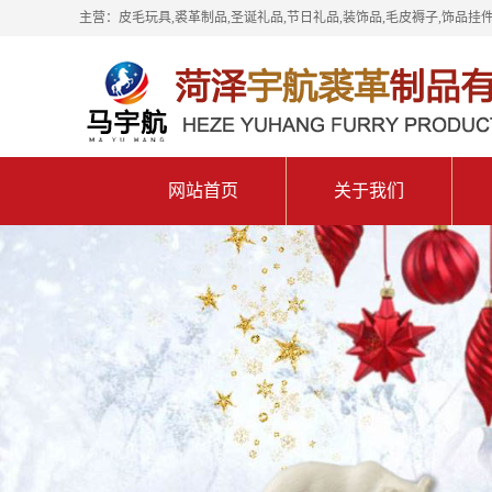
主营：皮毛玩具,裘革制品,圣诞礼品,节日礼品,装饰品,毛皮褥子,饰品挂件
网站首页
关于我们