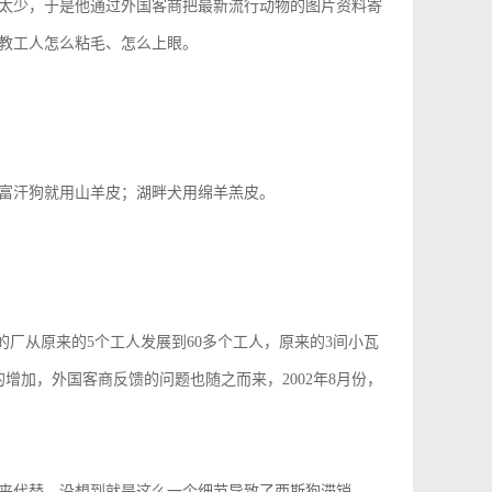
太少，于是他通过外国客商把最新流行动物的图片资料寄
教工人怎么粘毛、怎么上眼。
富汗狗就用山羊皮；湖畔犬用绵羊羔皮。
华的厂从原来的5个工人发展到60多个工人，原来的3间小瓦
增加，外国客商反馈的问题也随之而来，2002年8月份，
来代替，没想到就是这么一个细节导致了西斯狗滞销。