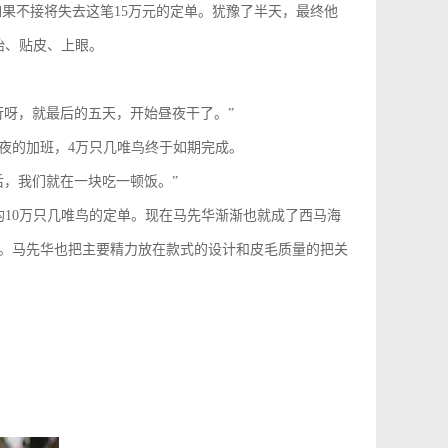
如果不接将失去这笔15万元的定单。犹豫了半天，最终他
胎、贴皮、上眼。
行呀，就最后的五天，开始昼夜干了。”
夜的加班，4万只几唯鸟终于如期完成。
，我们就在一块吃一顿饭。”
10万只几唯鸟的定单。现在马先华渐渐也就成了西马海
。马先华也把主要精力放在款式的设计和皮毛质量的把关