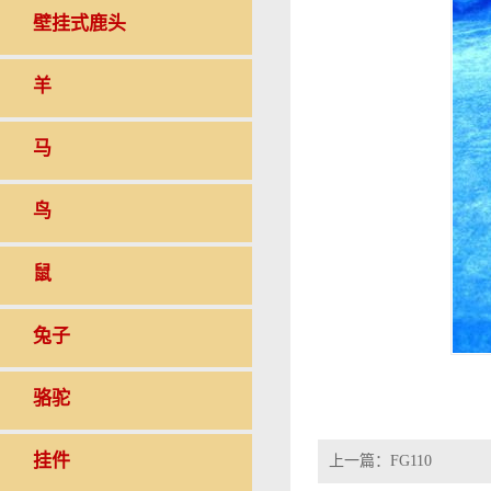
壁挂式鹿头
羊
马
鸟
鼠
兔子
骆驼
挂件
上一篇：
FG110