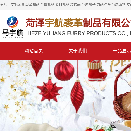
主营：皮毛玩具,裘革制品,圣诞礼品,节日礼品,装饰品,毛皮褥子,饰品挂件,毛皮动物,皮
网站首页
关于我们
产品展