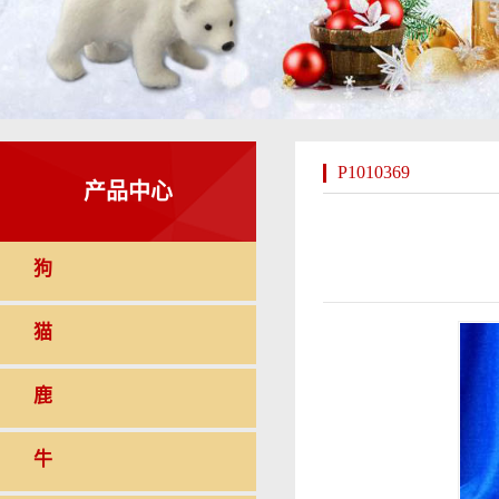
P1010369
产品中心
狗
猫
鹿
牛