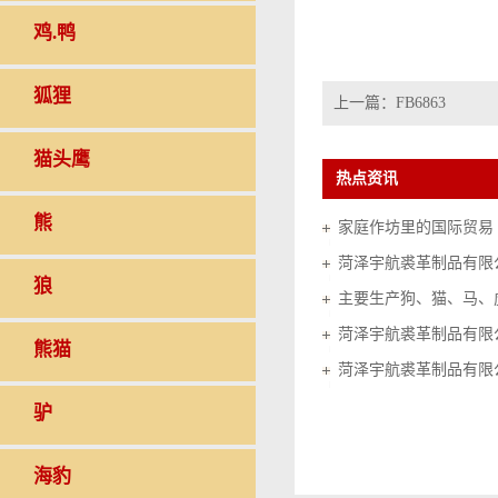
鸡.鸭
狐狸
上一篇：
FB6863
猫头鹰
热点资讯
熊
家庭作坊里的国际贸易（20
菏泽宇航裘革制品有限
狼
菏泽宇航裘革制品有限
熊猫
菏泽宇航裘革制品有限
驴
海豹