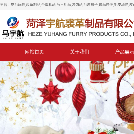
主营：皮毛玩具,裘革制品,圣诞礼品,节日礼品,装饰品,毛皮褥子,饰品挂件,毛皮动物,皮
网站首页
关于我们
产品展