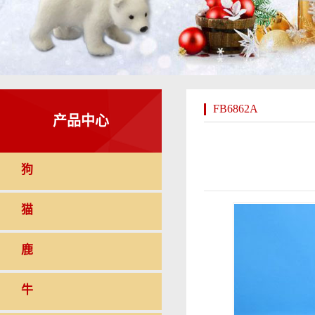
FB6862A
产品中心
狗
猫
鹿
牛