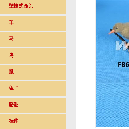
壁挂式鹿头
羊
马
鸟
鼠
兔子
骆驼
挂件