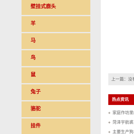
壁挂式鹿头
羊
马
鸟
鼠
上一篇：没
兔子
热点资讯
骆驼
家庭作坊里的
菏泽宇航裘
挂件