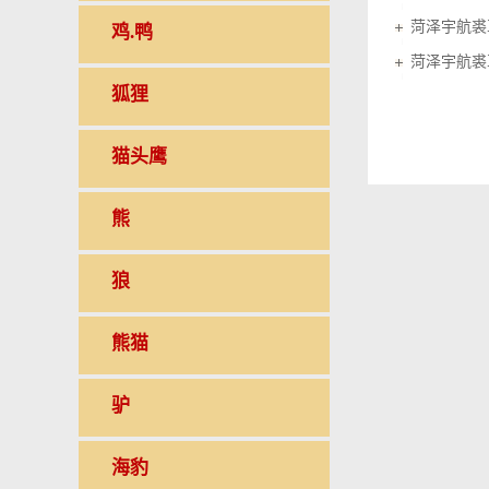
菏泽宇航裘
鸡.鸭
菏泽宇航裘
狐狸
猫头鹰
熊
狼
熊猫
驴
海豹