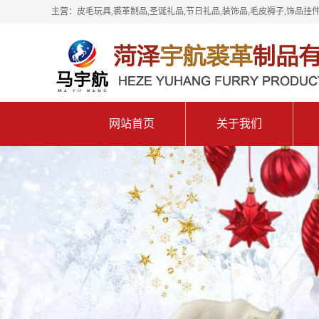
主营：皮毛玩具,裘革制品,圣诞礼品,节日礼品,装饰品,毛皮褥子,饰品挂件
网站首页
关于我们