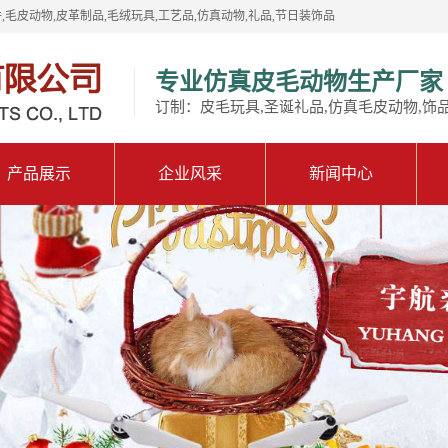
,毛皮动物,皮革制品,毛绒玩具,工艺品,仿真动物,礼品,节日装饰品
专业仿真皮毛动物生产厂家
订制：皮毛玩具,圣诞礼品,仿真毛皮动物,饰
产品展示
企业风采
新闻中心