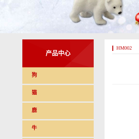
HM002
产品中心
狗
猫
鹿
牛