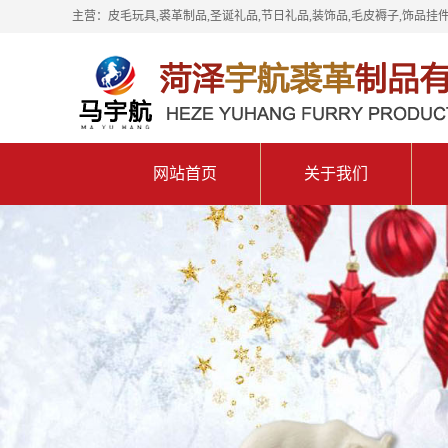
主营：皮毛玩具,裘革制品,圣诞礼品,节日礼品,装饰品,毛皮褥子,饰品挂件
网站首页
关于我们