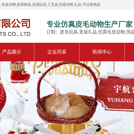
,毛皮动物,皮革制品,毛绒玩具,工艺品,仿真动物,礼品,节日装饰品
专业仿真皮毛动物生产厂家
订制：皮毛玩具,圣诞礼品,仿真毛皮动物,饰
产品展示
企业风采
新闻中心