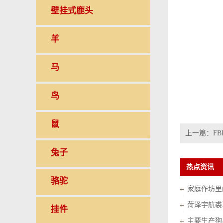
壁挂式鹿头
羊
马
鸟
鼠
上一篇：
FB
兔子
热点资讯
骆驼
家庭作坊里的
菏泽宇航裘
挂件