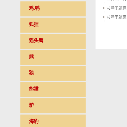
鸡.鸭
菏泽宇航裘
菏泽宇航裘
狐狸
猫头鹰
熊
狼
熊猫
驴
海豹