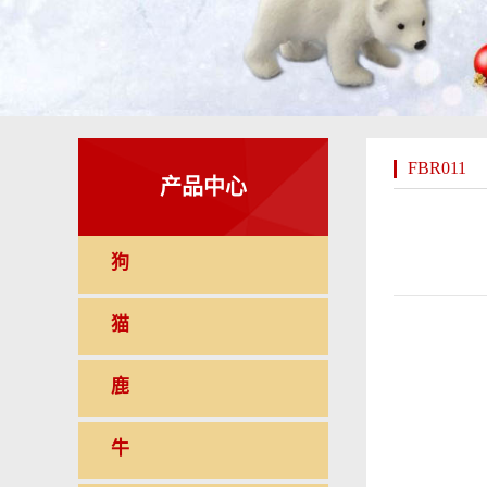
FBR011
产品中心
狗
猫
鹿
牛