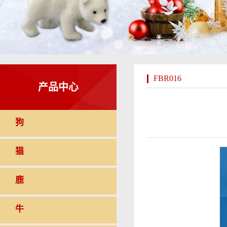
FBR016
产品中心
狗
猫
鹿
牛