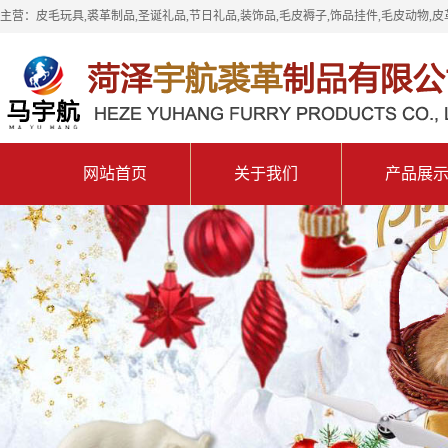
主营：皮毛玩具,裘革制品,圣诞礼品,节日礼品,装饰品,毛皮褥子,饰品挂件,毛皮动物,皮
网站首页
关于我们
产品展