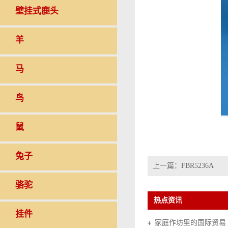
壁挂式鹿头
羊
马
鸟
鼠
兔子
上一篇：
FBR5236A
骆驼
热点资讯
挂件
家庭作坊里的国际贸易（20