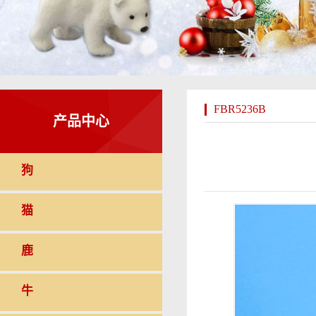
FBR5236B
产品中心
狗
猫
鹿
牛