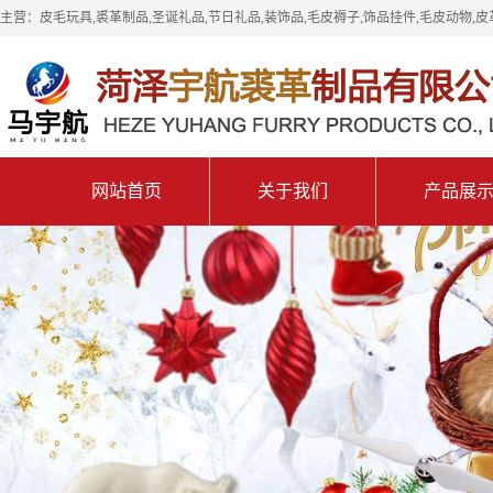
主营：皮毛玩具,裘革制品,圣诞礼品,节日礼品,装饰品,毛皮褥子,饰品挂件,毛皮动物,皮
网站首页
关于我们
产品展