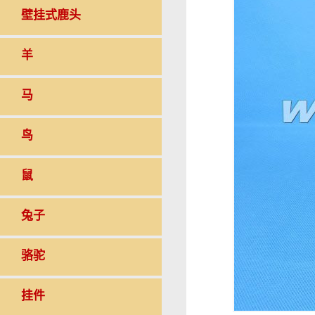
壁挂式鹿头
羊
马
鸟
鼠
兔子
骆驼
挂件