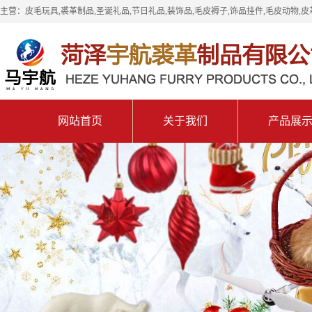
主营：皮毛玩具,裘革制品,圣诞礼品,节日礼品,装饰品,毛皮褥子,饰品挂件,毛皮动物,皮
网站首页
关于我们
产品展