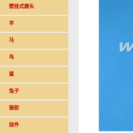
壁挂式鹿头
羊
马
鸟
鼠
兔子
骆驼
挂件