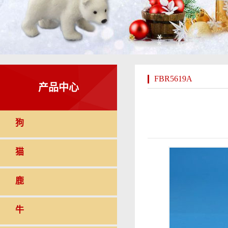
FBR5619A
产品中心
狗
猫
鹿
牛