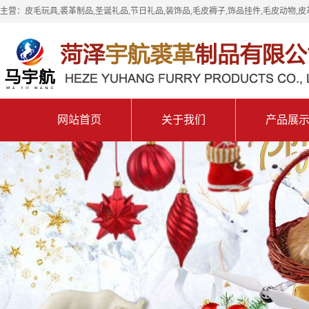
主营：皮毛玩具,裘革制品,圣诞礼品,节日礼品,装饰品,毛皮褥子,饰品挂件,毛皮动物,皮
网站首页
关于我们
产品展