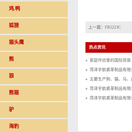
鸡.鸭
狐狸
上一篇：
FR5223C
猫头鹰
热点资讯
熊
家庭作坊里的国际贸易（20
菏泽宇航裘革制品有限
狼
菏泽宇航裘革制品有限
熊猫
菏泽宇航裘革制品有限
驴
海豹