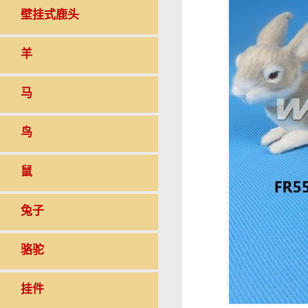
壁挂式鹿头
羊
马
鸟
鼠
兔子
骆驼
挂件