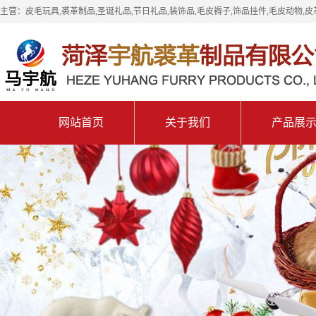
主营：皮毛玩具,裘革制品,圣诞礼品,节日礼品,装饰品,毛皮褥子,饰品挂件,毛皮动物,皮
网站首页
关于我们
产品展