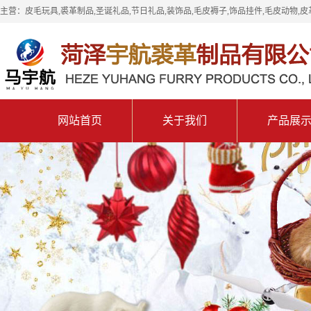
主营：皮毛玩具,裘革制品,圣诞礼品,节日礼品,装饰品,毛皮褥子,饰品挂件,毛皮动物,皮
网站首页
关于我们
产品展