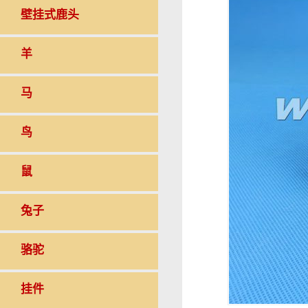
壁挂式鹿头
羊
马
鸟
鼠
兔子
骆驼
挂件