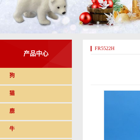
FR5522H
产品中心
狗
猫
鹿
牛