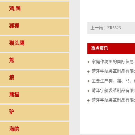
鸡.鸭
狐狸
上一篇：
FR5523
猫头鹰
热点资讯
熊
家庭作坊里的国际贸易（20
菏泽宇航裘革制品有限
狼
菏泽宇航裘革制品有限
熊猫
菏泽宇航裘革制品有限
驴
海豹