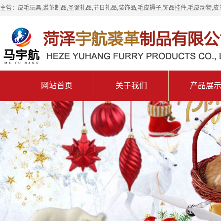
主营：皮毛玩具,裘革制品,圣诞礼品,节日礼品,装饰品,毛皮褥子,饰品挂件,毛皮动物,皮
网站首页
关于我们
产品展