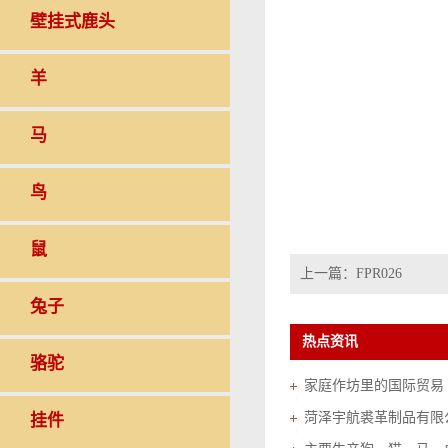
壁挂式鹿头
羊
马
鸟
鼠
上一篇：
FPR026
兔子
热点资讯
骆驼
家庭作坊里的国际贸易（20
菏泽宇航裘革制品有限
挂件