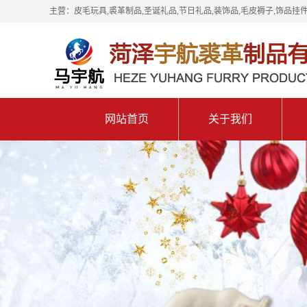
主营：皮毛玩具,裘革制品,圣诞礼品,节日礼品,装饰品,毛皮褥子,饰品挂件
网站首页
关于我们