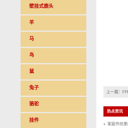
壁挂式鹿头
羊
马
鸟
鼠
兔子
上一篇：
FP
骆驼
热点资讯
挂件
家庭作坊里的