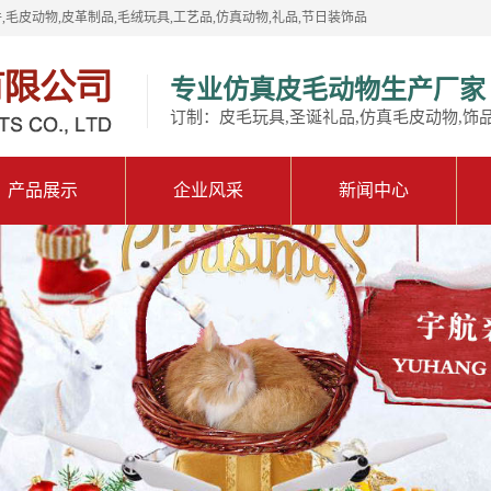
,毛皮动物,皮革制品,毛绒玩具,工艺品,仿真动物,礼品,节日装饰品
专业仿真皮毛动物生产厂家
订制：皮毛玩具,圣诞礼品,仿真毛皮动物,饰
产品展示
企业风采
新闻中心