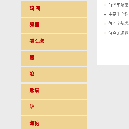
菏泽宇航裘
鸡.鸭
菏泽宇航裘
狐狸
菏泽宇航裘
猫头鹰
熊
狼
熊猫
驴
海豹