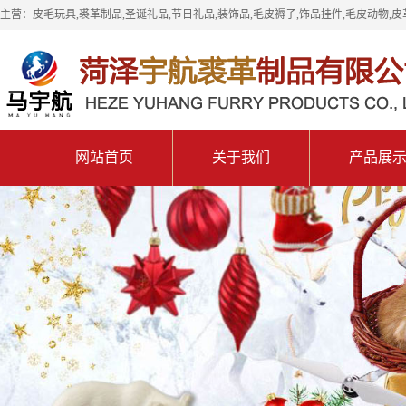
主营：皮毛玩具,裘革制品,圣诞礼品,节日礼品,装饰品,毛皮褥子,饰品挂件,毛皮动物,皮
网站首页
关于我们
产品展