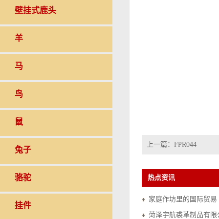
壁挂式鹿头
羊
马
鸟
鼠
上一篇：
FPR044
兔子
骆驼
热点资讯
家庭作坊里的国际贸易（20
挂件
菏泽宇航裘革制品有限