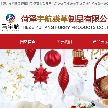
主营：皮毛玩具,裘革制品,圣诞礼品,节日礼品,装饰品,毛皮褥子,饰品挂件,毛皮动物,皮
网站首页
关于我们
产品展