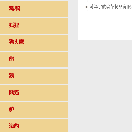
菏泽宇航裘革制品有限
鸡.鸭
狐狸
猫头鹰
熊
狼
熊猫
驴
海豹