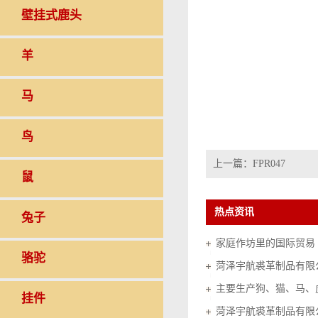
壁挂式鹿头
羊
马
鸟
上一篇：
FPR047
鼠
热点资讯
兔子
家庭作坊里的国际贸易（20
骆驼
菏泽宇航裘革制品有限
挂件
菏泽宇航裘革制品有限