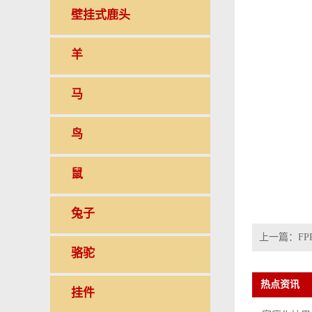
壁挂式鹿头
羊
马
鸟
鼠
兔子
上一篇：
FP
骆驼
热点资讯
挂件