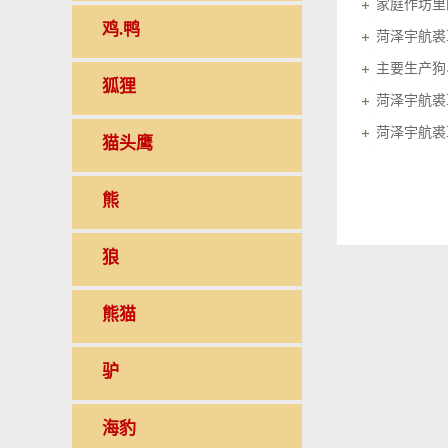
家庭作坊里的
鸡.鸭
菏泽宇航裘
狐狸
菏泽宇航裘
菏泽宇航裘
猫头鹰
熊
狼
熊猫
驴
海豹