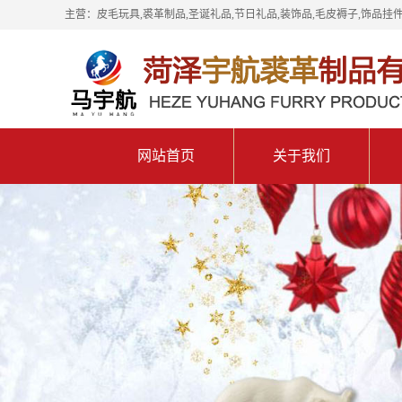
主营：皮毛玩具,裘革制品,圣诞礼品,节日礼品,装饰品,毛皮褥子,饰品挂件
网站首页
关于我们