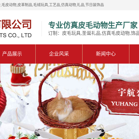
,毛皮动物,皮革制品,毛绒玩具,工艺品,仿真动物,礼品,节日装饰品
专业仿真皮毛动物生产厂家
订制：皮毛玩具,圣诞礼品,仿真毛皮动物,饰
产品展示
企业风采
新闻中心