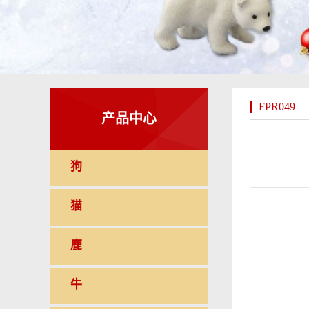
FPR049
产品中心
狗
猫
鹿
牛