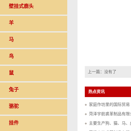
壁挂式鹿头
羊
马
鸟
上一篇：没有了
鼠
兔子
热点资讯
家庭作坊里的国际贸易（20
骆驼
菏泽宇航裘革制品有限
挂件