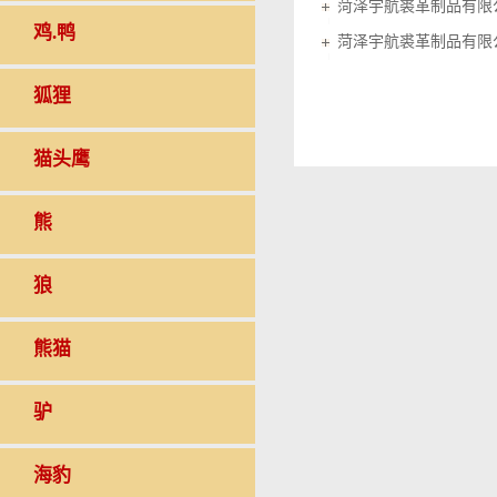
菏泽宇航裘革制品有限
鸡.鸭
菏泽宇航裘革制品有限
狐狸
猫头鹰
熊
狼
熊猫
驴
海豹