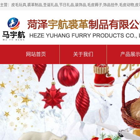
主营：皮毛玩具,裘革制品,圣诞礼品,节日礼品,装饰品,毛皮褥子,饰品挂件,毛皮动物,皮
网站首页
关于我们
产品展