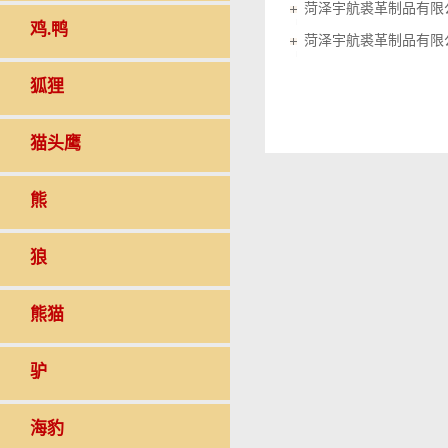
菏泽宇航裘革制品有限
鸡.鸭
菏泽宇航裘革制品有限
狐狸
猫头鹰
熊
狼
熊猫
驴
海豹