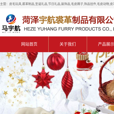
主营：皮毛玩具,裘革制品,圣诞礼品,节日礼品,装饰品,毛皮褥子,饰品挂件,毛皮动物,皮
网站首页
关于我们
产品展