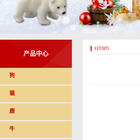
OT005
产品中心
狗
猫
鹿
牛