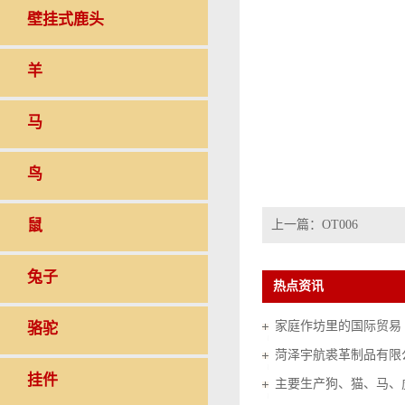
壁挂式鹿头
羊
马
鸟
鼠
上一篇：
OT006
兔子
热点资讯
家庭作坊里的国际贸易（20
骆驼
菏泽宇航裘革制品有限
挂件