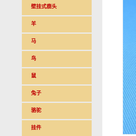
壁挂式鹿头
羊
马
鸟
鼠
兔子
骆驼
挂件