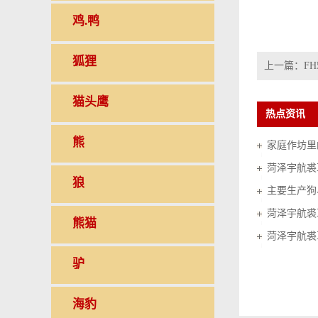
鸡.鸭
狐狸
上一篇：
FH
猫头鹰
热点资讯
熊
家庭作坊里的
菏泽宇航裘
狼
菏泽宇航裘
熊猫
菏泽宇航裘
驴
海豹