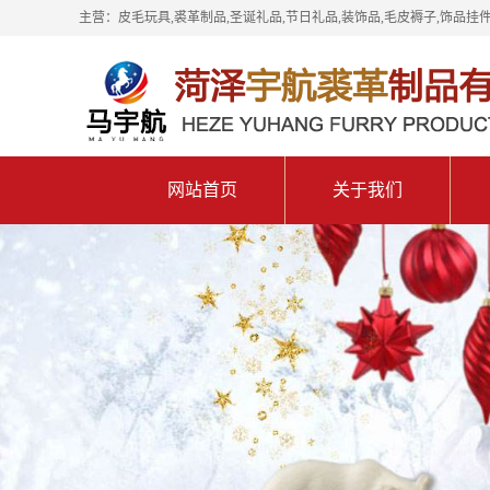
主营：皮毛玩具,裘革制品,圣诞礼品,节日礼品,装饰品,毛皮褥子,饰品挂件
网站首页
关于我们