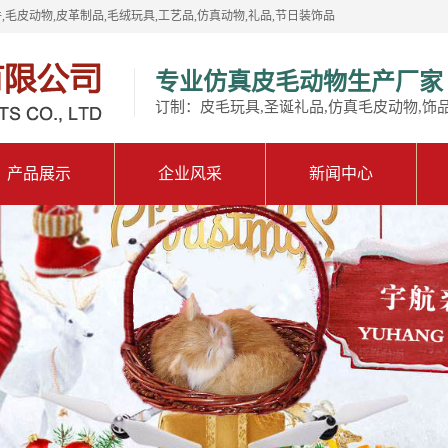
,毛皮动物,皮革制品,毛绒玩具,工艺品,仿真动物,礼品,节日装饰品
专业仿真皮毛动物生产厂家
订制：皮毛玩具,圣诞礼品,仿真毛皮动物,饰
产品展示
企业风采
新闻中心