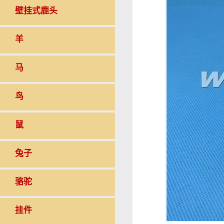
壁挂式鹿头
羊
马
鸟
鼠
兔子
骆驼
挂件