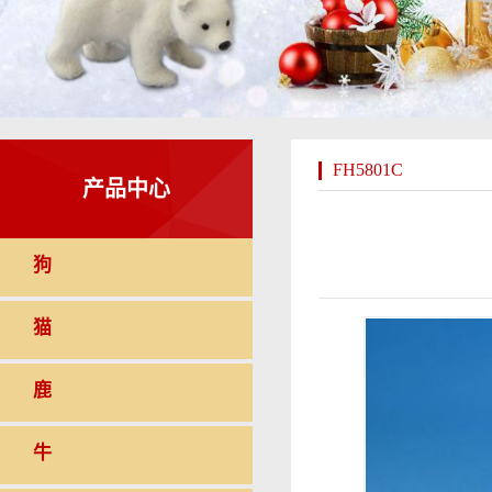
FH5801C
产品中心
狗
猫
鹿
牛