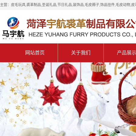
主营：皮毛玩具,裘革制品,圣诞礼品,节日礼品,装饰品,毛皮褥子,饰品挂件,毛皮动物,皮
网站首页
关于我们
产品展