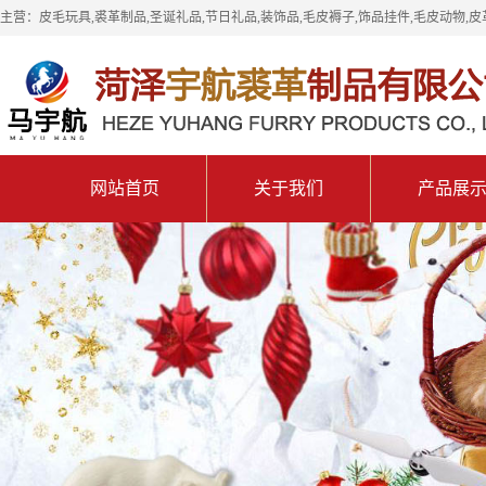
主营：皮毛玩具,裘革制品,圣诞礼品,节日礼品,装饰品,毛皮褥子,饰品挂件,毛皮动物,皮
网站首页
关于我们
产品展