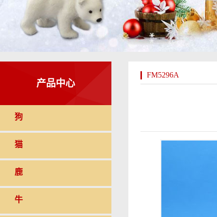
FM5296A
产品中心
狗
猫
鹿
牛