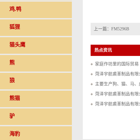
鸡.鸭
狐狸
上一篇：
FM5296B
猫头鹰
热点资讯
熊
家庭作坊里的国际贸易（20
菏泽宇航裘革制品有限
狼
菏泽宇航裘革制品有限
熊猫
菏泽宇航裘革制品有限
驴
海豹