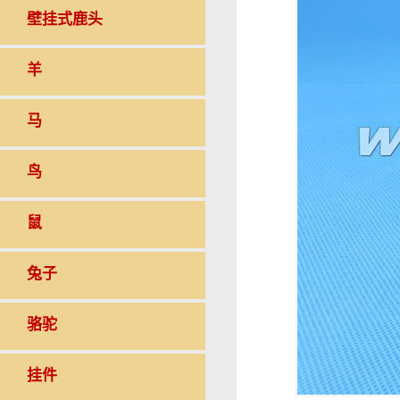
壁挂式鹿头
羊
马
鸟
鼠
兔子
骆驼
挂件