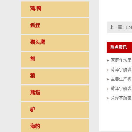
鸡.鸭
狐狸
上一篇：
FM
猫头鹰
热点资讯
熊
家庭作坊里的
菏泽宇航裘
狼
菏泽宇航裘
熊猫
菏泽宇航裘
驴
海豹