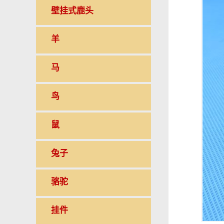
壁挂式鹿头
羊
马
鸟
鼠
兔子
骆驼
挂件