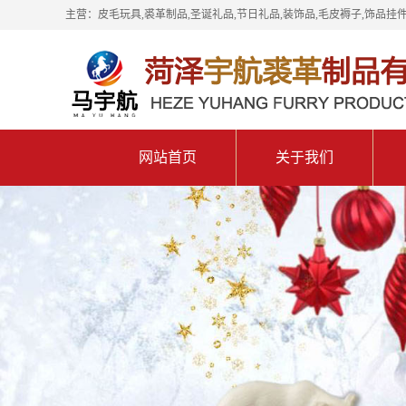
主营：皮毛玩具,裘革制品,圣诞礼品,节日礼品,装饰品,毛皮褥子,饰品挂件
网站首页
关于我们