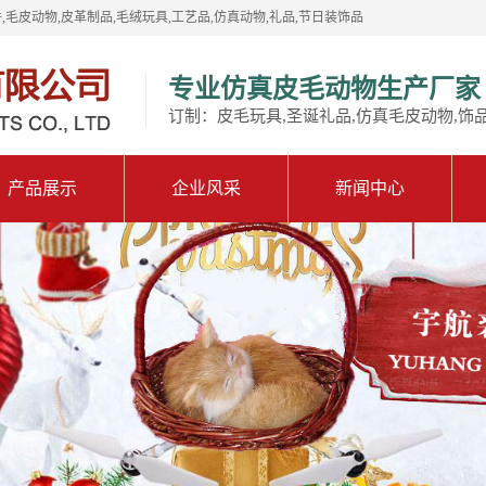
,毛皮动物,皮革制品,毛绒玩具,工艺品,仿真动物,礼品,节日装饰品
专业仿真皮毛动物生产厂家
订制：皮毛玩具,圣诞礼品,仿真毛皮动物,饰
产品展示
企业风采
新闻中心