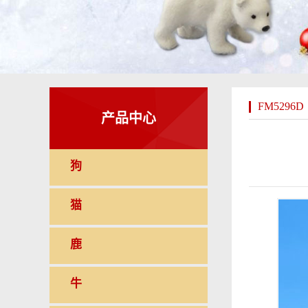
FM5296D
产品中心
狗
猫
鹿
牛