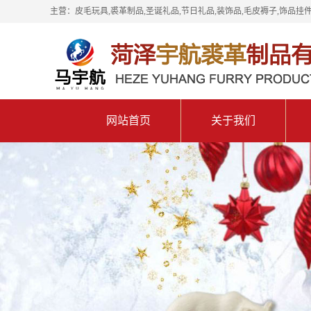
主营：皮毛玩具,裘革制品,圣诞礼品,节日礼品,装饰品,毛皮褥子,饰品挂件
网站首页
关于我们