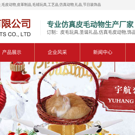
,毛皮动物,皮革制品,毛绒玩具,工艺品,仿真动物,礼品,节日装饰品
专业仿真皮毛动物生产厂家
订制：皮毛玩具,圣诞礼品,仿真毛皮动物,饰
产品展示
企业风采
新闻中心