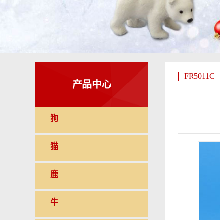
FR5011C
产品中心
狗
猫
鹿
牛