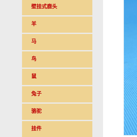
壁挂式鹿头
羊
马
鸟
鼠
兔子
骆驼
挂件