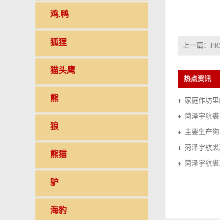
鸡.鸭
狐狸
上一篇：
FR
猫头鹰
热点资讯
熊
家庭作坊里的
菏泽宇航裘
狼
菏泽宇航裘
熊猫
菏泽宇航裘
驴
海豹