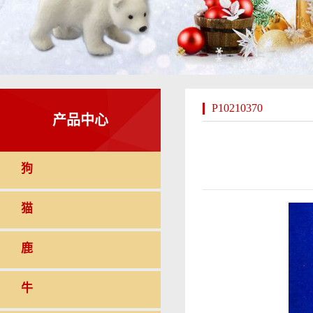
P10210370
产品中心
狗
猫
鹿
牛