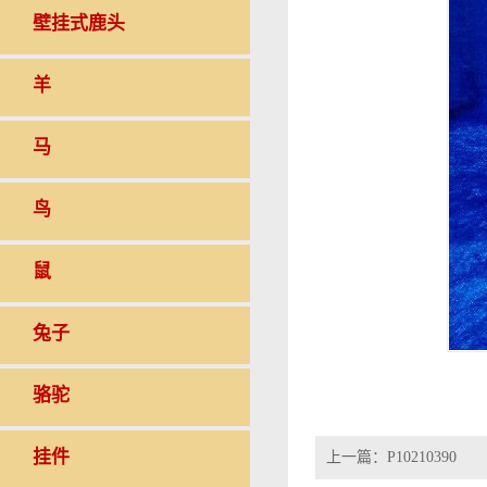
壁挂式鹿头
羊
马
鸟
鼠
兔子
骆驼
挂件
上一篇：
P10210390