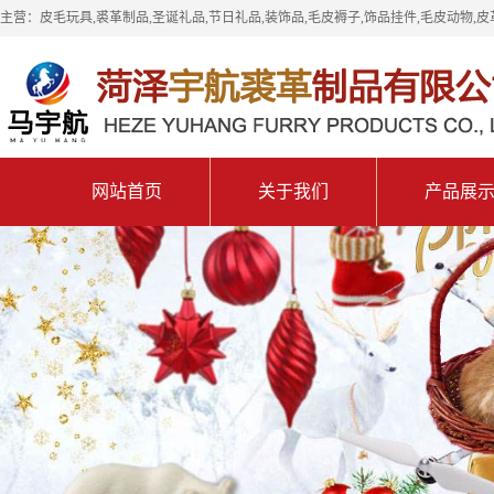
主营：皮毛玩具,裘革制品,圣诞礼品,节日礼品,装饰品,毛皮褥子,饰品挂件,毛皮动物,皮
网站首页
关于我们
产品展