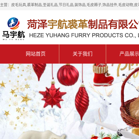
主营：皮毛玩具,裘革制品,圣诞礼品,节日礼品,装饰品,毛皮褥子,饰品挂件,毛皮动物,皮
网站首页
关于我们
产品展