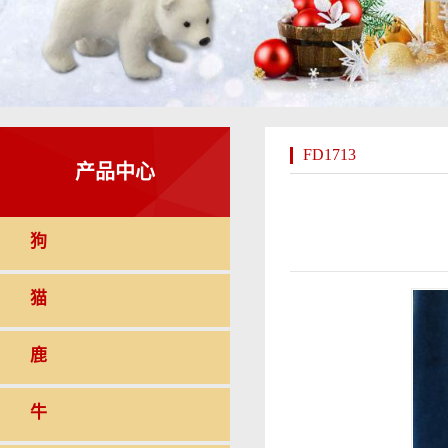
FD1713
产品中心
狗
猫
鹿
牛