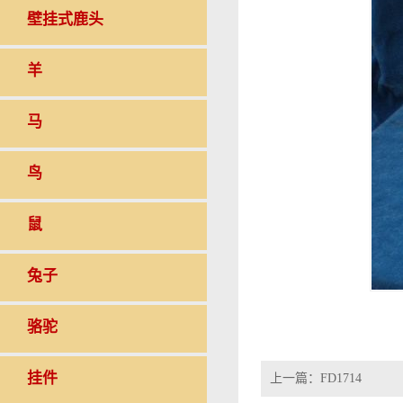
壁挂式鹿头
羊
马
鸟
鼠
兔子
骆驼
挂件
上一篇：
FD1714