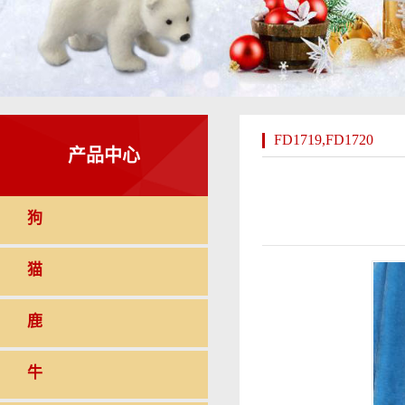
FD1719,FD1720
产品中心
狗
猫
鹿
牛