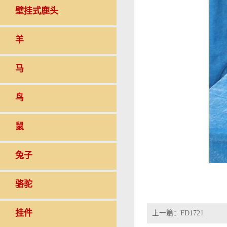
壁挂式鹿头
羊
马
鸟
鼠
兔子
骆驼
挂件
上一篇：
FD1721