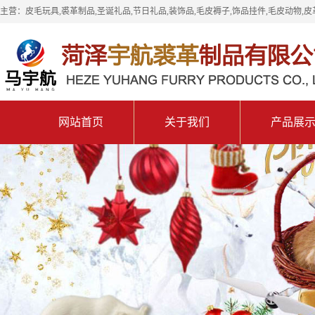
主营：皮毛玩具,裘革制品,圣诞礼品,节日礼品,装饰品,毛皮褥子,饰品挂件,毛皮动物,皮
网站首页
关于我们
产品展