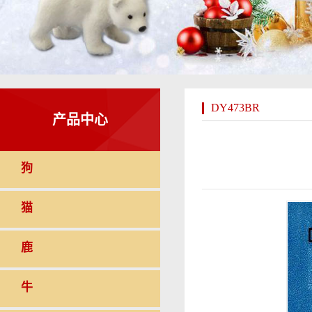
DY473BR
产品中心
狗
猫
鹿
牛