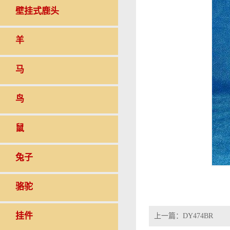
壁挂式鹿头
羊
马
鸟
鼠
兔子
骆驼
挂件
上一篇：
DY474BR