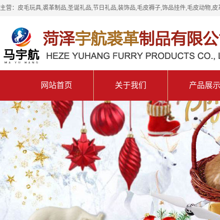
主营：皮毛玩具,裘革制品,圣诞礼品,节日礼品,装饰品,毛皮褥子,饰品挂件,毛皮动物,皮
网站首页
关于我们
产品展