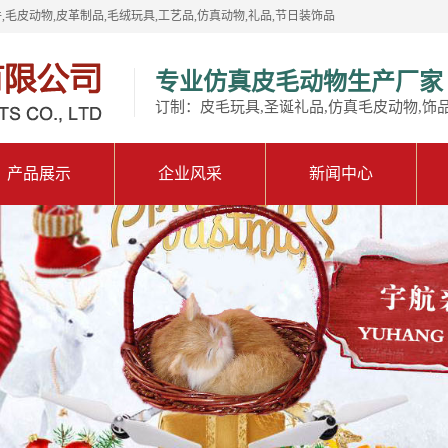
,毛皮动物,皮革制品,毛绒玩具,工艺品,仿真动物,礼品,节日装饰品
专业仿真皮毛动物生产厂家
订制：皮毛玩具,圣诞礼品,仿真毛皮动物,饰
产品展示
企业风采
新闻中心