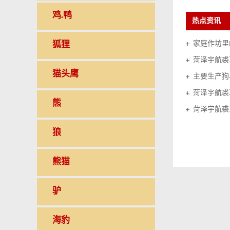
鸡.鸭
热点资讯
狐狸
家庭作坊里的
菏泽宇航裘
猫头鹰
菏泽宇航裘
熊
菏泽宇航裘
狼
熊猫
驴
海豹