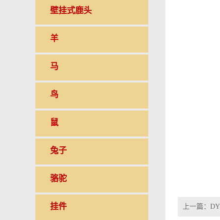
壁挂式鹿头
羊
马
鸟
鼠
兔子
骆驼
挂件
上一篇：
DY