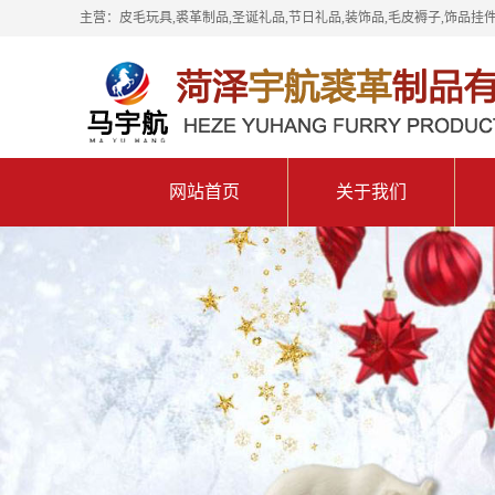
主营：皮毛玩具,裘革制品,圣诞礼品,节日礼品,装饰品,毛皮褥子,饰品挂件
网站首页
关于我们