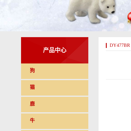
DY477BR
产品中心
狗
猫
鹿
牛