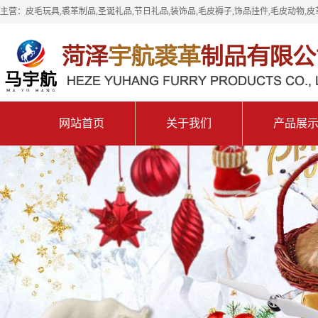
主营：皮毛玩具,裘革制品,圣诞礼品,节日礼品,装饰品,毛皮褥子,饰品挂件,毛皮动物,皮
网站首页
关于我们
产品展