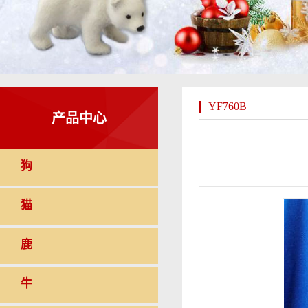
YF760B
产品中心
狗
猫
鹿
牛