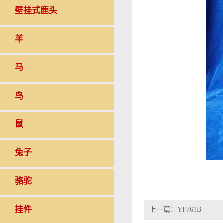
壁挂式鹿头
羊
马
鸟
鼠
兔子
骆驼
挂件
上一篇：
YF761B