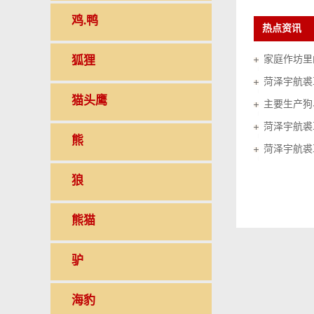
鸡.鸭
热点资讯
狐狸
家庭作坊里的
菏泽宇航裘
猫头鹰
菏泽宇航裘
熊
菏泽宇航裘
狼
熊猫
驴
海豹