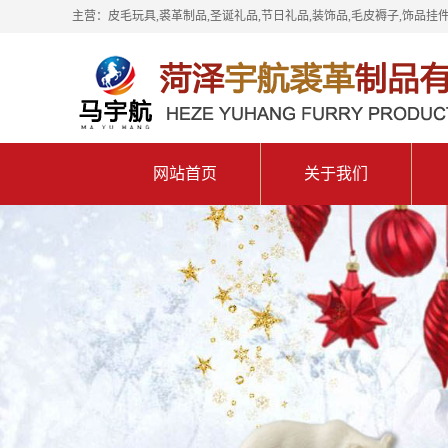
主营：皮毛玩具,裘革制品,圣诞礼品,节日礼品,装饰品,毛皮褥子,饰品挂件
网站首页
关于我们