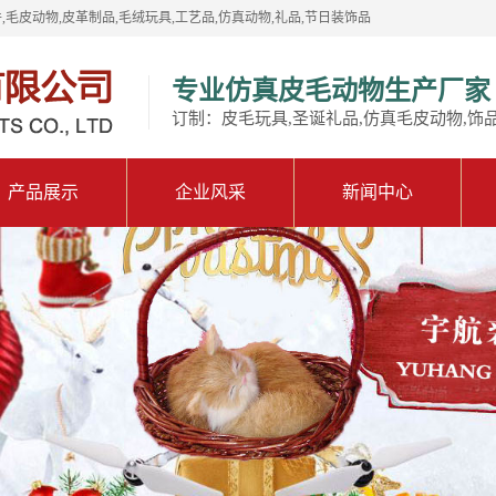
,毛皮动物,皮革制品,毛绒玩具,工艺品,仿真动物,礼品,节日装饰品
专业仿真皮毛动物生产厂家
订制：皮毛玩具,圣诞礼品,仿真毛皮动物,饰
产品展示
企业风采
新闻中心