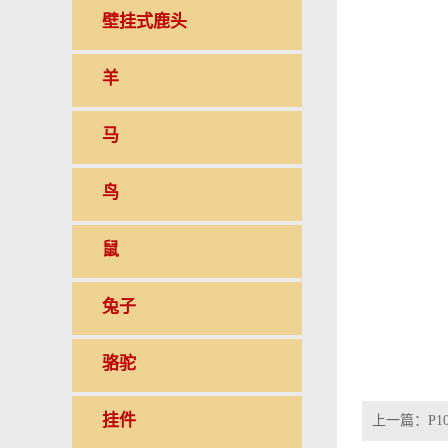
壁挂式鹿头
羊
马
鸟
鼠
兔子
骆驼
挂件
上一篇：
P1