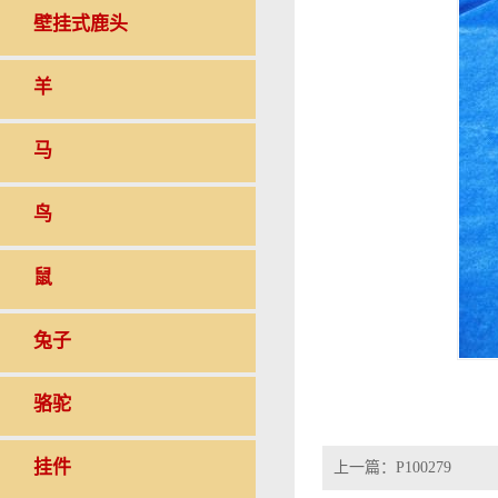
壁挂式鹿头
羊
马
鸟
鼠
兔子
骆驼
挂件
上一篇：
P100279