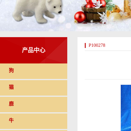
P100278
产品中心
狗
猫
鹿
牛