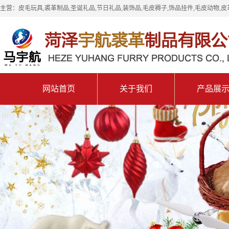
主营：皮毛玩具,裘革制品,圣诞礼品,节日礼品,装饰品,毛皮褥子,饰品挂件,毛皮动物,皮
网站首页
关于我们
产品展