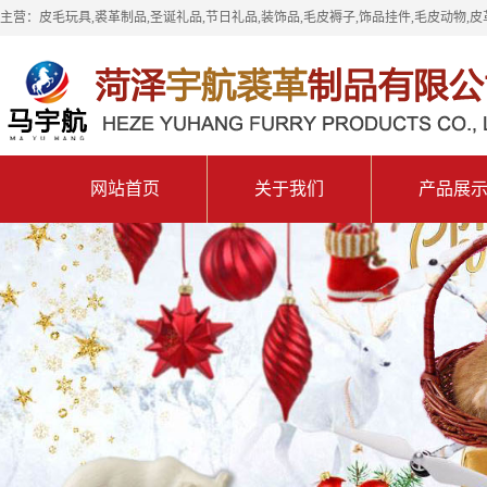
主营：皮毛玩具,裘革制品,圣诞礼品,节日礼品,装饰品,毛皮褥子,饰品挂件,毛皮动物,皮
网站首页
关于我们
产品展