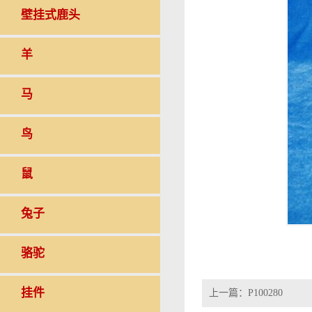
壁挂式鹿头
羊
马
鸟
鼠
兔子
骆驼
挂件
上一篇：
P100280