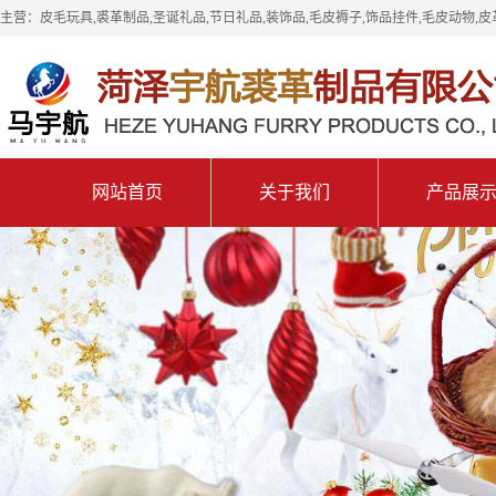
主营：皮毛玩具,裘革制品,圣诞礼品,节日礼品,装饰品,毛皮褥子,饰品挂件,毛皮动物,皮
网站首页
关于我们
产品展