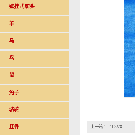
壁挂式鹿头
羊
马
鸟
鼠
兔子
骆驼
挂件
上一篇：
P110278