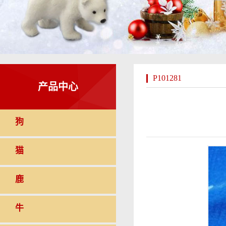
P101281
产品中心
狗
猫
鹿
牛