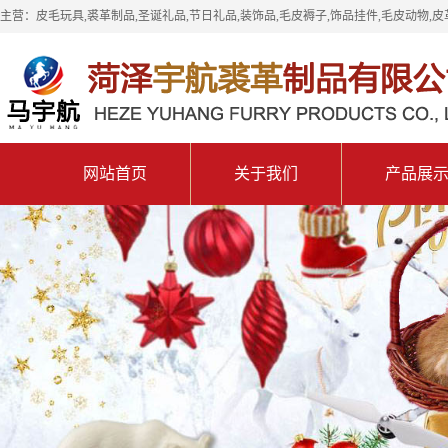
主营：皮毛玩具,裘革制品,圣诞礼品,节日礼品,装饰品,毛皮褥子,饰品挂件,毛皮动物,皮
网站首页
关于我们
产品展