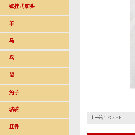
壁挂式鹿头
羊
马
鸟
鼠
兔子
骆驼
上一篇：
FC504B
挂件