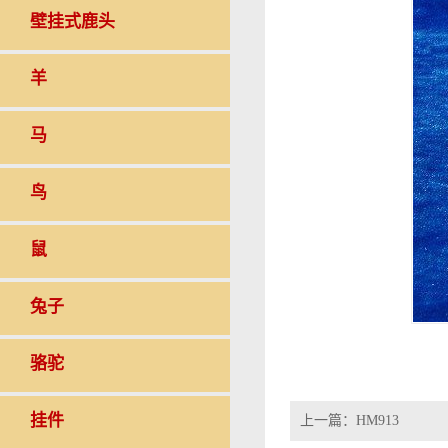
壁挂式鹿头
羊
马
鸟
鼠
兔子
骆驼
挂件
上一篇：
HM913