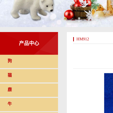
HM912
产品中心
狗
猫
鹿
牛