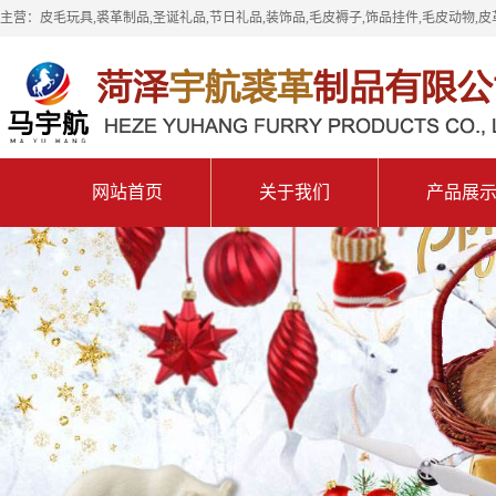
主营：皮毛玩具,裘革制品,圣诞礼品,节日礼品,装饰品,毛皮褥子,饰品挂件,毛皮动物,皮
网站首页
关于我们
产品展