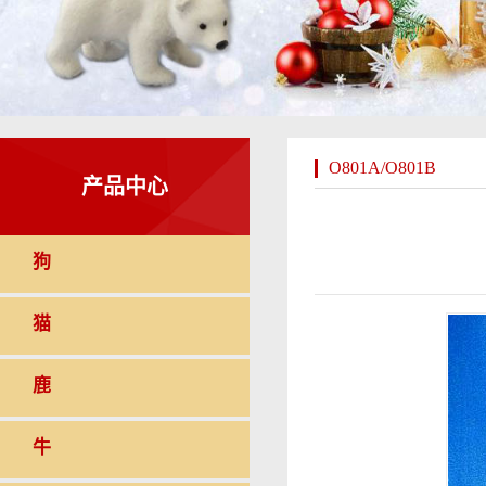
O801A/O801B
产品中心
狗
猫
鹿
牛