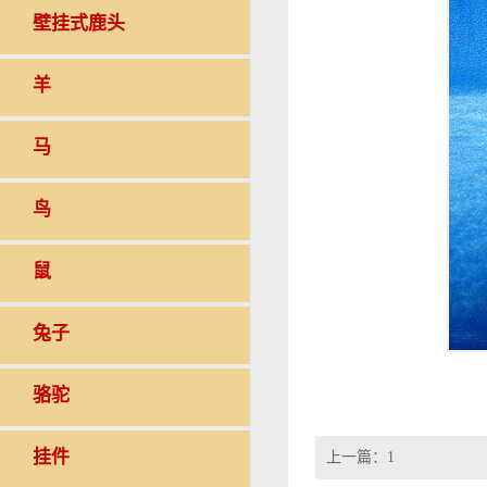
壁挂式鹿头
羊
马
鸟
鼠
兔子
骆驼
挂件
上一篇：
1