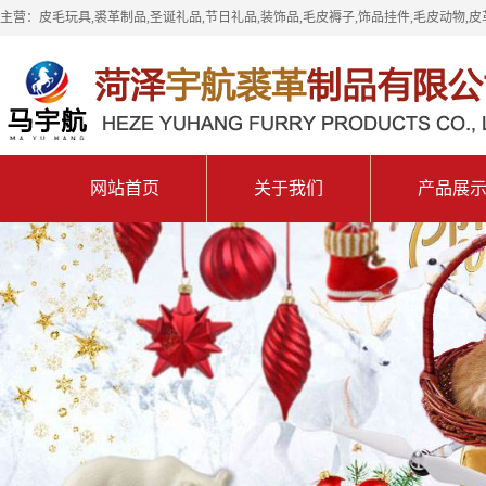
主营：皮毛玩具,裘革制品,圣诞礼品,节日礼品,装饰品,毛皮褥子,饰品挂件,毛皮动物,皮
网站首页
关于我们
产品展