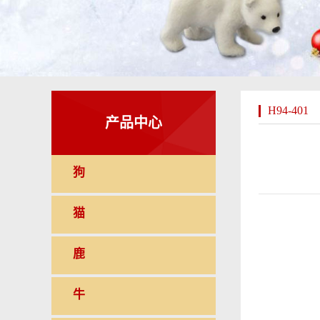
H94-401
产品中心
狗
猫
鹿
牛