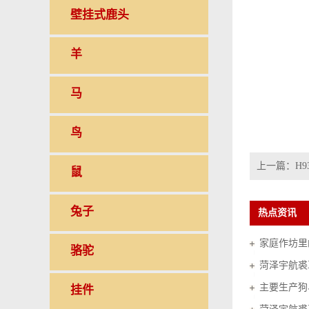
壁挂式鹿头
羊
马
鸟
上一篇：
H9
鼠
兔子
热点资讯
家庭作坊里的
骆驼
菏泽宇航裘
挂件