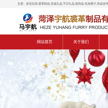
主营：皮毛玩具,裘革制品,圣诞礼品,节日礼品,装饰品,毛皮褥子,饰品挂件
网站首页
关于我们