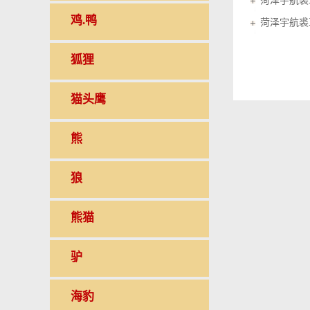
菏泽宇航裘
鸡.鸭
菏泽宇航裘
狐狸
猫头鹰
熊
狼
熊猫
驴
海豹