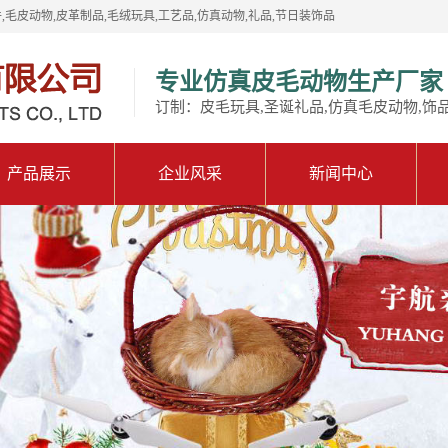
,毛皮动物,皮革制品,毛绒玩具,工艺品,仿真动物,礼品,节日装饰品
专业仿真皮毛动物生产厂家
订制：皮毛玩具,圣诞礼品,仿真毛皮动物,饰
产品展示
企业风采
新闻中心