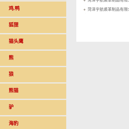
菏泽宇航裘革制品有限
鸡.鸭
菏泽宇航裘革制品有限
狐狸
猫头鹰
熊
狼
熊猫
驴
海豹