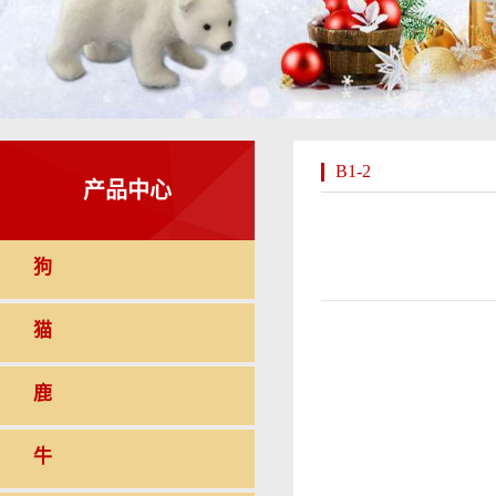
B1-2
产品中心
狗
猫
鹿
牛