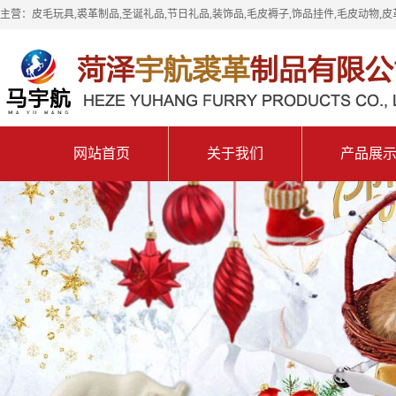
主营：皮毛玩具,裘革制品,圣诞礼品,节日礼品,装饰品,毛皮褥子,饰品挂件,毛皮动物,皮
网站首页
关于我们
产品展