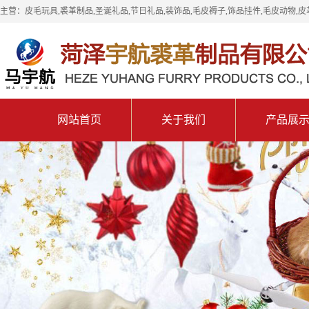
主营：皮毛玩具,裘革制品,圣诞礼品,节日礼品,装饰品,毛皮褥子,饰品挂件,毛皮动物,皮
网站首页
关于我们
产品展