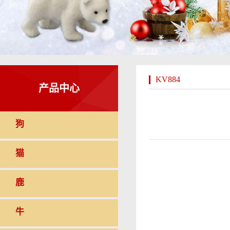
KV884
产品中心
狗
猫
鹿
牛