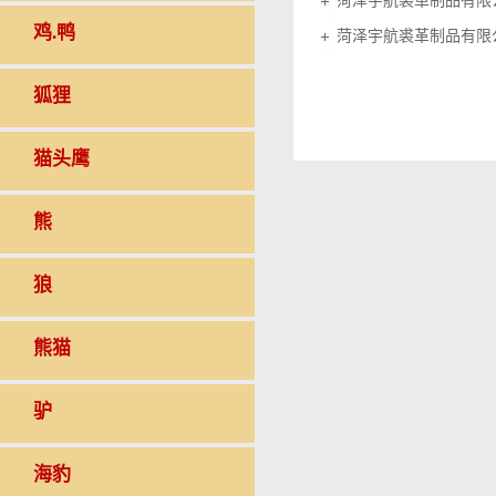
菏泽宇航裘革制品有限
鸡.鸭
菏泽宇航裘革制品有限
狐狸
猫头鹰
熊
狼
熊猫
驴
海豹