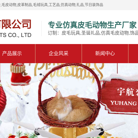
,毛皮动物,皮革制品,毛绒玩具,工艺品,仿真动物,礼品,节日装饰品
专业仿真皮毛动物生产厂家
订制：皮毛玩具,圣诞礼品,仿真毛皮动物,饰
产品展示
企业风采
新闻中心