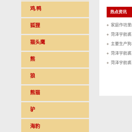
鸡.鸭
热点资讯
狐狸
家庭作坊里的
菏泽宇航裘
猫头鹰
菏泽宇航裘
熊
菏泽宇航裘
狼
熊猫
驴
海豹