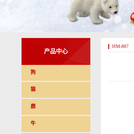
HM-887
产品中心
狗
猫
鹿
牛