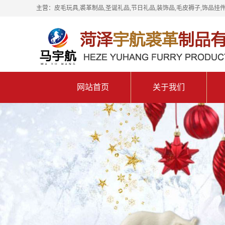
主营：皮毛玩具,裘革制品,圣诞礼品,节日礼品,装饰品,毛皮褥子,饰品挂件
网站首页
关于我们