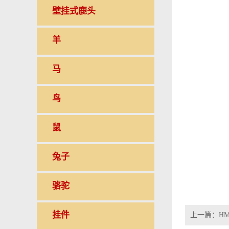
壁挂式鹿头
羊
马
鸟
鼠
兔子
骆驼
挂件
上一篇：
HM