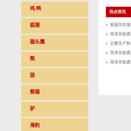
鸡.鸭
热点资讯
狐狸
家庭作坊里的
菏泽宇航裘
猫头鹰
菏泽宇航裘
熊
菏泽宇航裘
狼
熊猫
驴
海豹