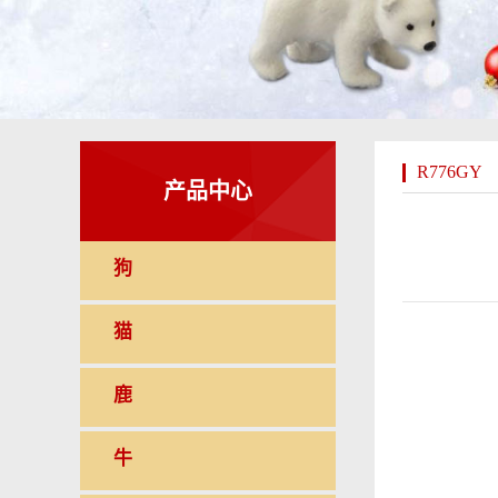
R776GY
产品中心
狗
猫
鹿
牛