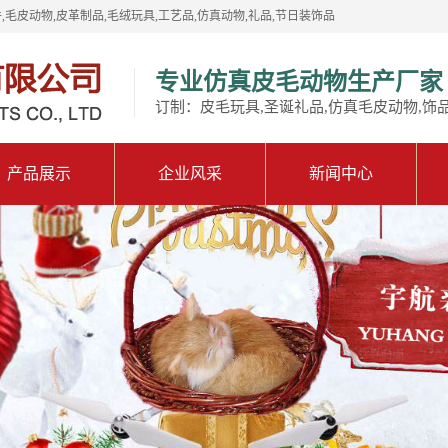
,毛皮动物,皮革制品,毛绒玩具,工艺品,仿真动物,礼品,节日装饰品
专业仿真皮毛动物生产厂家
订制：皮毛玩具,圣诞礼品,仿真毛皮动物,饰
产品展示
企业风采
新闻中心