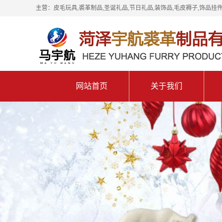
主营：皮毛玩具,裘革制品,圣诞礼品,节日礼品,装饰品,毛皮褥子,饰品挂件
网站首页
关于我们