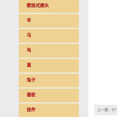
壁挂式鹿头
羊
马
鸟
鼠
兔子
骆驼
挂件
上一篇：
R7