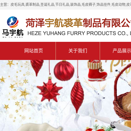
主营：皮毛玩具,裘革制品,圣诞礼品,节日礼品,装饰品,毛皮褥子,饰品挂件,毛皮动物,皮
网站首页
关于我们
产品展