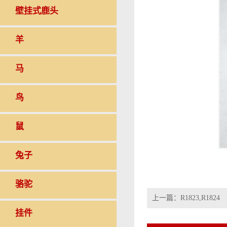
壁挂式鹿头
羊
马
鸟
鼠
兔子
骆驼
上一篇：
R1823,R1824
挂件