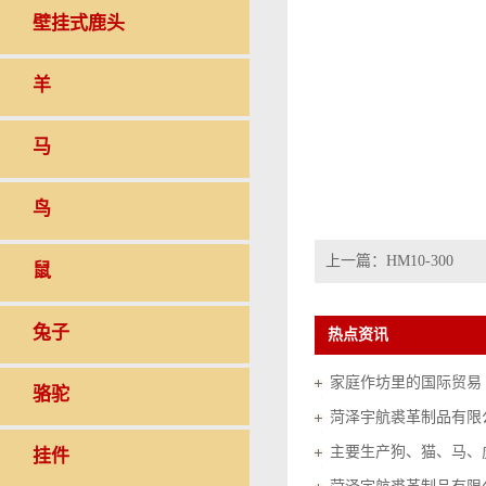
壁挂式鹿头
羊
马
鸟
上一篇：
HM10-300
鼠
兔子
热点资讯
家庭作坊里的国际贸易（20
骆驼
菏泽宇航裘革制品有限
挂件