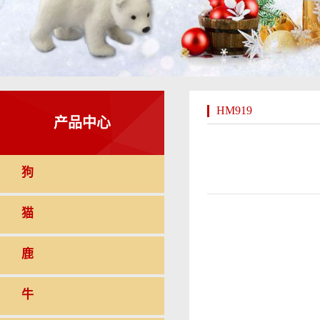
HM919
产品中心
狗
猫
鹿
牛