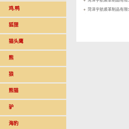
菏泽宇航裘革制品有限
鸡.鸭
菏泽宇航裘革制品有限
狐狸
猫头鹰
熊
狼
熊猫
驴
海豹