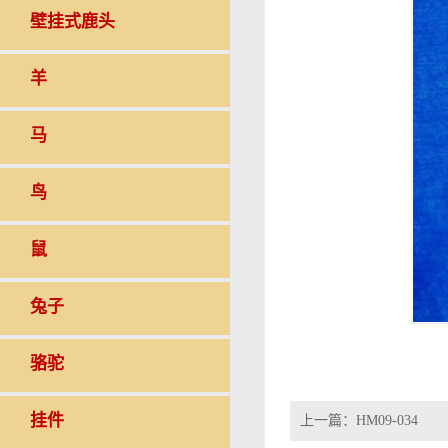
壁挂式鹿头
羊
马
鸟
鼠
兔子
骆驼
挂件
上一篇：
HM09-034