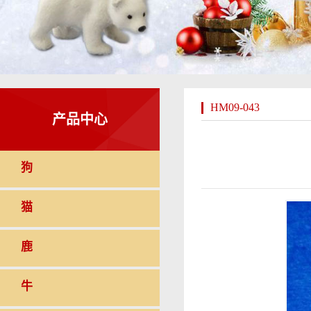
HM09-043
产品中心
狗
猫
鹿
牛