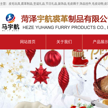
主营：皮毛玩具,裘革制品,圣诞礼品,节日礼品,装饰品,毛皮褥子,饰品挂件,毛皮动物,皮
网站首页
关于我们
产品展